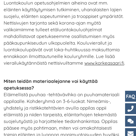
Luontokoulun opetusohjelmien aiheina ovat mm.
eläinten käyttäytymisen tutkiminen, uhanalaisten lajien
suojelu, eläinten sopeutuminen ja trooppiset ympäristöt.
Nettisivujen tarjonta sekä korona-ajan myötä
valikoimiimme tulleet etäluontokouluohjelmat
mahdollistavat opetukseemme osallistumisen myös
pääkaupunkiseudun ulkopuolelta. Kouluvierailut ja
luontokoulupäivät ovat loka-huhtikuussa maksuttomia
ennakkoon ilmoittautuneille kouluryhmille. Lue lisää
vierailukäytännöistä nettisivuiltamme
www.korkeasaari.fi
.
Miten teidän materiaalejanne voi käyttää
opetuksessa?
Eläimellistä puuhaa -tehtävävihko on puuhamateriaali
FAQ
oppilaalle. Kohderyhmä on 3-6-luokat. Nimeämis-,
yhdistely ja ristikkotehtävien avulla oppilas oppii
eläimistä ja niiden tarpeista, eläintarhojen tekemästä
Yht
suojelutyöstä ja harjoittelee tiedonhankintaa. Oppilas
pääsee myös pohtimaan, miten voi omakohtaisesti
Ch
toimia eläinten ja luonnon monimuotoisuuden hyväksi.