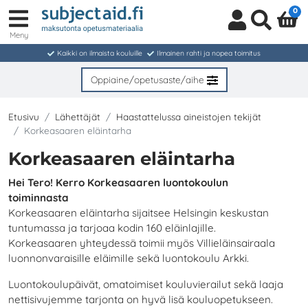
0
Meny
Kirjaudu
Haku
sisään/
Kaikki on ilmaista kouluille
Ilmainen rahti ja nopea toimitus
Liity
jäseneksi
Oppiaine/opetusaste/aihe
Etusivu
Lähettäjät
Haastattelussa aineistojen tekijät
Korkeasaaren eläintarha
Korkeasaaren eläintarha
Hei Tero! Kerro Korkeasaaren luontokoulun
toiminnasta
Korkeasaaren eläintarha sijaitsee Helsingin keskustan
tuntumassa ja tarjoaa kodin 160 eläinlajille.
Korkeasaaren yhteydessä toimii myös Villieläinsairaala
luonnonvaraisille eläimille sekä luontokoulu Arkki.
Luontokoulupäivät, omatoimiset kouluvierailut sekä laaja
nettisivujemme tarjonta on hyvä lisä kouluopetukseen.