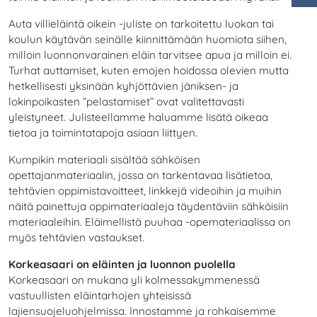
As
Auta villieläintä oikein -juliste on tarkoitettu luokan tai
koulun käytävän seinälle kiinnittämään huomiota siihen,
milloin luonnonvarainen eläin tarvitsee apua ja milloin ei.
Turhat auttamiset, kuten emojen hoidossa olevien mutta
hetkellisesti yksinään kyhjöttävien jäniksen- ja
lokinpoikasten ”pelastamiset” ovat valitettavasti
yleistyneet. Julisteellamme haluamme lisätä oikeaa
tietoa ja toimintatapoja asiaan liittyen.
Kumpikin materiaali sisältää sähköisen
opettajanmateriaalin, jossa on tarkentavaa lisätietoa,
tehtävien oppimistavoitteet, linkkejä videoihin ja muihin
näitä painettuja oppimateriaaleja täydentäviin sähköisiin
materiaaleihin. Eläimellistä puuhaa -opemateriaalissa on
myös tehtävien vastaukset.
Korkeasaari on eläinten ja luonnon puolella
Korkeasaari on mukana yli kolmessakymmenessä
vastuullisten eläintarhojen yhteisissä
lajiensuojeluohjelmissa. Innostamme ja rohkaisemme