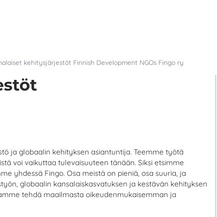
alaiset kehitysjärjestöt Finnish Development NGOs Fingo ry
estöt
stö ja globaalin kehityksen asiantuntija. Teemme työtä
ä voi vaikuttaa tulevaisuuteen tänään. Siksi etsimme
mme yhdessä Fingo. Osa meistä on pieniä, osa suuria, ja
työn, globaalin kansalaiskasvatuksen ja kestävän kehityksen
 haluamme tehdä maailmasta oikeudenmukaisemman ja