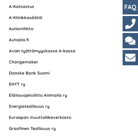
FAQ
A-Katsastus
A-Klinikkasäätiö
Autismiliitto
Yhte
Autoala.fi
Avoin työttömyyskassa A-kassa
Cha
Changemaker
Asi
Danske Bank Suomi
EHYT ry
Eläinsuojeluliitto Animalia ry
Energiateollisuus ry
Euroopan muuttoliikeverkosto
Graafinen Teollisuus ry