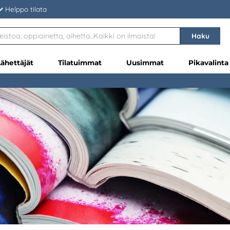
Helppo tilata
Haku
Lähettäjät
Tilatuimmat
Uusimmat
Pikavalinta