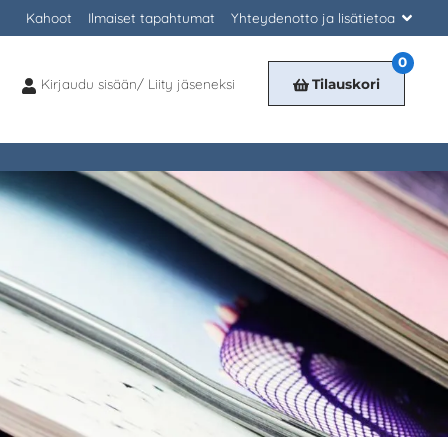
Kahoot
Ilmaiset tapahtumat
Yhteydenotto ja lisätietoa
0
Kirjaudu sisään/ Liity jäseneksi
Tilauskori
Kirjaudu
sisään/
Liity
jäseneksi