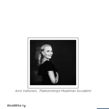
Anni Valtonen, Päätoimittaja Maailman Kuvalehti
Aivoliitto ry