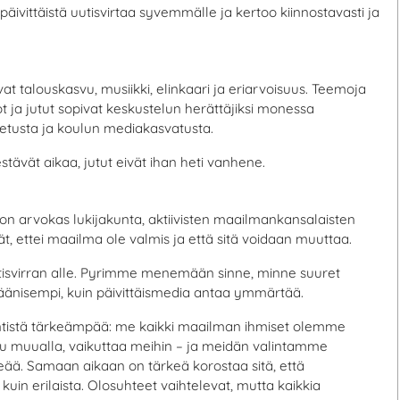
äivittäistä uutisvirtaa syvemmälle ja kertoo kiinnostavasti ja
 talouskasvu, musiikki, elinkaari ja eriarvoisuus. Teemoja
ot ja jutut sopivat keskustelun herättäjiksi monessa
petusta ja koulun mediakasvatusta.
tävät aikaa, jutut eivät ihan heti vanhene.
on arvokas lukijakunta, aktiivisten maailmankansalaisten
t, ettei maailma ole valmis ja että sitä voidaan muuttaa.
tisvirran alle. Pyrimme menemään sinne, minne suuret
änisempi, kuin päivittäismedia antaa ymmärtää.
tistä tärkeämpää: me kaikki maailman ihmiset olemme
uu muualla, vaikuttaa meihin – ja meidän valintamme
eää. Samaan aikaan on tärkeä korostaa sitä, että
uin erilaista. Olosuhteet vaihtelevat, mutta kaikkia