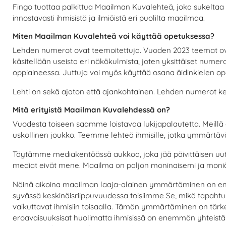
Fingo tuottaa palkittua Maailman Kuvalehteä, joka sukeltaa p
innostavasti ihmisistä ja ilmiöistä eri puolilta maailmaa.
Miten Maailman Kuvalehteä voi käyttää opetuksessa?
Lehden numerot ovat teemoitettuja. Vuoden 2023 teemat ovat
käsitellään useista eri näkökulmista, joten yksittäiset numer
oppiaineessa. Juttuja voi myös käyttää osana äidinkielen o
Lehti on sekä ajaton että ajankohtainen. Lehden numerot kes
Mitä erityistä Maailman Kuvalehdessä on?
Vuodesta toiseen saamme loistavaa lukijapalautetta. Meillä 
uskollinen joukko. Teemme lehteä ihmisille, jotka ymmärtävä
Täytämme mediakentöässä aukkoa, joka jää päivittäisen uu
mediat eivät mene. Maailma on paljon moninaisemi ja moniä
Näinä aikoina maailman laaja-alainen ymmärtäminen on en
syvässä keskinäisriippuvuudessa toisiimme Se, mikä tapaht
vaikuttavat ihmisiin toisaalla. Tämän ymmärtäminen on tärk
eroavaisuuksisat huolimatta ihmisissä on enemmän yhteistä k