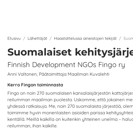
Etusivu
Lähettäjät
Haastattelussa aineistojen tekijät
Suom
Suomalaiset kehitysjärj
Finnish Development NGOs Fingo ry
Anni Valtonen, Päätoimittaja Maailman Kuvalehti
Kerro Fingon toiminnasta
Fingo on noin 270 suomalaisen kansalaisjärjestön kattojärje
reilumman maailman puolesta. Uskomme, että jokainen meist
yhdessä ratkaisuja. Me, noin 270 suomalaista järjestöä, ole
toimimme hyvin monenlaisten asioiden parissa kehitysyhteis
kentällä. Meillä kaikilla on kuitenkin yhteinen unelma –
reilumman, ihan kaikille.