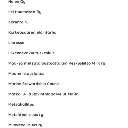
Helen Oy
Irti Huumeista Ry
Korento ry
Korkeasaaren eläintarha
Libresse
Liikennevakuutuskeskus
Maa- ja metsätaloustuottajain Keskusliitto MTK ry
Maanmittauslaitos
Marine Stewardship Council
Matkailu- ja Ravintolapalvelut MaRa
Metsähallitus
Metsäteollisuus ry
Muoviteollisuus ry