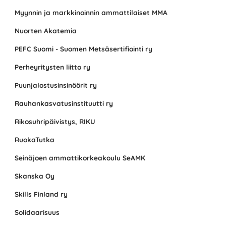
Myynnin ja markkinoinnin ammattilaiset MMA
Nuorten Akatemia
PEFC Suomi - Suomen Metsäsertifiointi ry
Perheyritysten liitto ry
Puunjalostusinsinöörit ry
Rauhankasvatusinstituutti ry
Rikosuhripäivistys, RIKU
RuokaTutka
Seinäjoen ammattikorkeakoulu SeAMK
Skanska Oy
Skills Finland ry
Solidaarisuus