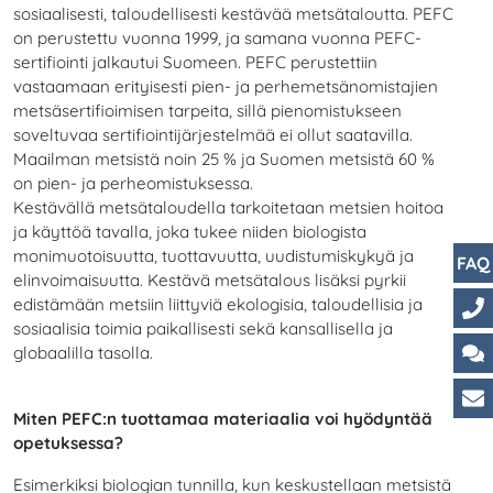
sosiaalisesti, taloudellisesti kestävää metsätaloutta. PEFC
on perustettu vuonna 1999, ja samana vuonna PEFC-
sertifiointi jalkautui Suomeen. PEFC perustettiin
vastaamaan erityisesti pien- ja perhemetsänomistajien
metsäsertifioimisen tarpeita, sillä pienomistukseen
soveltuvaa sertifiointijärjestelmää ei ollut saatavilla.
Maailman metsistä noin 25 % ja Suomen metsistä 60 %
on pien- ja perheomistuksessa.
Kestävällä metsätaloudella tarkoitetaan metsien hoitoa
ja käyttöä tavalla, joka tukee niiden biologista
monimuotoisuutta, tuottavuutta, uudistumiskykyä ja
FAQ
elinvoimaisuutta. Kestävä metsätalous lisäksi pyrkii
edistämään metsiin liittyviä ekologisia, taloudellisia ja
sosiaalisia toimia paikallisesti sekä kansallisella ja
Yht
globaalilla tasolla.
Ch
Miten PEFC:n tuottamaa materiaalia voi hyödyntää
As
opetuksessa?
Esimerkiksi biologian tunnilla, kun keskustellaan metsistä