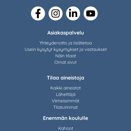
facebook
instagram
linkedin
youtube
Asiakaspalvelu
Yhteydenotto ja lisätietoa
Usein kysytyt kysymykset ja vastaukset
Näin tilaat
Omat sivut
Tilaa aineistoja
Kaikki aineistot
Lähettäjä
Viimeisimmät
Tilatuimmat
Enemmän koululle
Kahoot