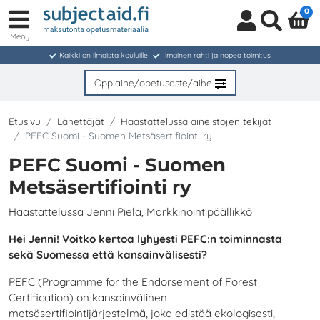
0
Meny
Kirjaudu
Haku
sisään/
Kaikki on ilmaista kouluille
Ilmainen rahti ja nopea toimitus
Liity
jäseneksi
Oppiaine/opetusaste/aihe
Etusivu
Lähettäjät
Haastattelussa aineistojen tekijät
PEFC Suomi - Suomen Metsäsertifiointi ry
PEFC Suomi - Suomen
Metsäsertifiointi ry
Haastattelussa Jenni Piela, Markkinointipäällikkö
Hei Jenni! Voitko kertoa lyhyesti PEFC:n toiminnasta
sekä Suomessa että kansainvälisesti?
PEFC (Programme for the Endorsement of Forest
Certification) on kansainvälinen
metsäsertifiointijärjestelmä, joka edistää ekologisesti,