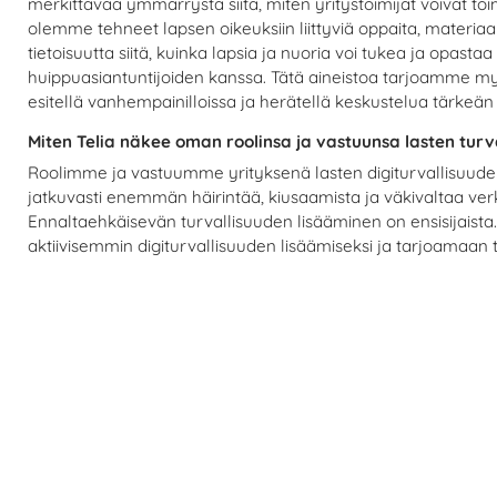
merkittävää ymmärrystä siitä, miten yritystoimijat voivat to
olemme tehneet lapsen oikeuksiin liittyviä oppaita, materiaa
tietoisuutta siitä, kuinka lapsia ja nuoria voi tukea ja opas
huippuasiantuntijoiden kanssa. Tätä aineistoa tarjoamme myös
esitellä vanhempainilloissa ja herätellä keskustelua tärkeän
Miten Telia näkee oman roolinsa ja vastuunsa lasten tur
Roolimme ja vastuumme yrityksenä lasten digiturvallisuuden 
jatkuvasti enemmän häirintää, kiusaamista ja väkivaltaa ver
Ennaltaehkäisevän turvallisuuden lisääminen on ensisijaist
aktiivisemmin digiturvallisuuden lisäämiseksi ja tarjoamaan t