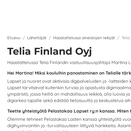
Etusivu
Lähettäjät
Haastattelussa aineistojen tekijät
Telia
Telia Finland Oyj
Haastattelussa Telia Finlandin vastuullisuusjohtaja Martina Li
Hei Martina!
Miksi kouluihin panostaminen on Telialle tär
Lapset ja nuoret ovat aktiivisia digipalveluiden ja -laitteiden
Lapset tarvitsevat kuitenkin turvaa ja opastusta digimaailmas
ympäristö, jossa heillä on mahdollisuus leikkiä, olla luovia
digiarkea lapsille sekä edistää tietoisuutta ja keskustelua ai
Teette yhteistyötä Pelastakaa Lapset ry:n kanssa. Miten
Olemme tehneet Pelastakaa Lasten kanssa yhteistyötä vuo
digihyvinvointiin ja -turvallisuuteen liittyviä hankkeita. Asi