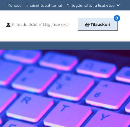
Kahoot
Ilmaiset tapahtumat
Yhteydenotto ja lisätietoa
0
Kirjaudu sisään/ Liity jäseneksi
Tilauskori
Kirjaudu
sisään/
Liity
jäseneksi