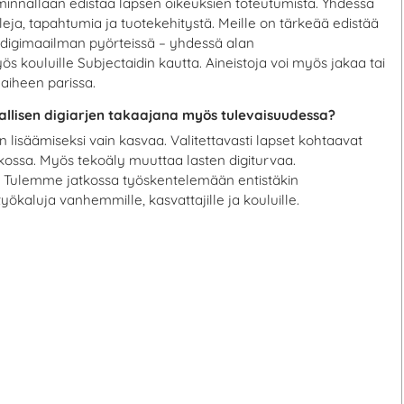
iminnallaan edistää lapsen oikeuksien toteutumista. Yhdessä
leja, tapahtumia ja tuotekehitystä. Meille on tärkeää edistää
taa digimaailman pyörteissä – yhdessä alan
 kouluille Subjectaidin kautta. Aineistoja voi myös jakaa tai
 aiheen parissa.
vallisen digiarjen takaajana myös tulevaisuudessa?
lisäämiseksi vain kasvaa. Valitettavasti lapset kohtaavat
kossa. Myös tekoäly muuttaa lasten digiturvaa.
a. Tulemme jatkossa työskentelemään entistäkin
yökaluja vanhemmille, kasvattajille ja kouluille.