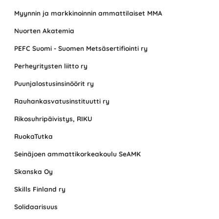
Myynnin ja markkinoinnin ammattilaiset MMA
Nuorten Akatemia
PEFC Suomi - Suomen Metsäsertifiointi ry
Perheyritysten liitto ry
Puunjalostusinsinöörit ry
Rauhankasvatusinstituutti ry
Rikosuhripäivistys, RIKU
RuokaTutka
Seinäjoen ammattikorkeakoulu SeAMK
Skanska Oy
Skills Finland ry
Solidaarisuus