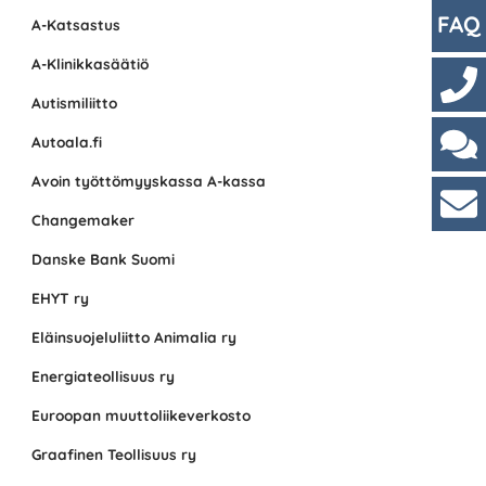
FAQ
A-Katsastus
A-Klinikkasäätiö
Autismiliitto
Yhte
Autoala.fi
Cha
Avoin työttömyyskassa A-kassa
Changemaker
Asi
Danske Bank Suomi
EHYT ry
Eläinsuojeluliitto Animalia ry
Energiateollisuus ry
Euroopan muuttoliikeverkosto
Graafinen Teollisuus ry