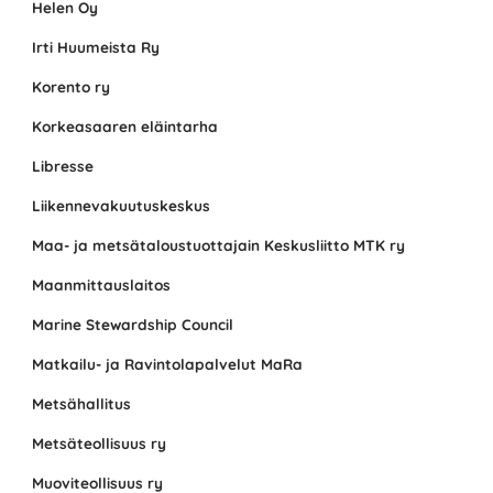
Helen Oy
Irti Huumeista Ry
Korento ry
Korkeasaaren eläintarha
Libresse
Liikennevakuutuskeskus
Maa- ja metsätaloustuottajain Keskusliitto MTK ry
Maanmittauslaitos
Marine Stewardship Council
Matkailu- ja Ravintolapalvelut MaRa
Metsähallitus
Metsäteollisuus ry
Muoviteollisuus ry