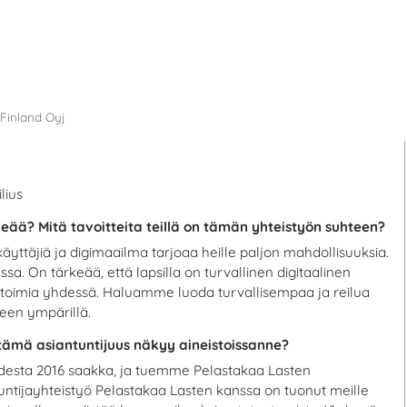
 Finland Oyj
lius
keää? Mitä tavoitteita teillä on tämän yhteistyön suhteen?
 käyttäjiä ja digimaailma tarjoaa heille paljon mahdollisuuksia.
sa. On tärkeää, että lapsilla on turvallinen digitaalinen
 ja toimia yhdessä. Haluamme luoda turvallisempaa ja reilua
heen ympärillä.
 tämä asiantuntijuus näkyy aineistoissanne?
desta 2016 saakka, ja tuemme Pelastakaa Lasten
antuntijayhteistyö Pelastakaa Lasten kanssa on tuonut meille