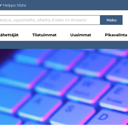
Helppo tilata
Haku
Lähettäjät
Tilatuimmat
Uusimmat
Pikavalinta