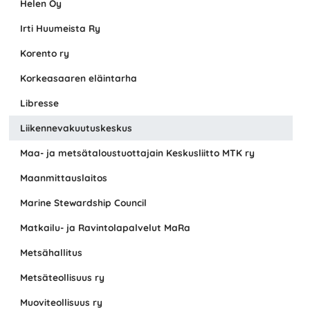
Helen Oy
Irti Huumeista Ry
Korento ry
Korkeasaaren eläintarha
Libresse
Liikennevakuutuskeskus
Maa- ja metsätaloustuottajain Keskusliitto MTK ry
Maanmittauslaitos
Marine Stewardship Council
Matkailu- ja Ravintolapalvelut MaRa
Metsähallitus
Metsäteollisuus ry
Muoviteollisuus ry