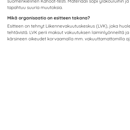
suomenkielinen Kahoot-testi. Materiaali sopii yläkouluihin ja 
tapahtuu suuria muutoksia.
Mikä organisaatio on esitteen takana?
Esitteen on tehnyt Liikennevakuutuskeskus (LVK), joka huoleh
tehtävistä. LVK perii maksut vakuutuksen laiminlyönneiltä 
kärsineen oikeudet korvaamalla mm. vakuuttamattomilla ajon