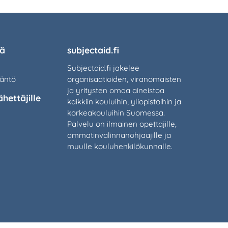
tä
subjectaid.fi
Subjectaid.fi jakelee
täntö
organisaatioiden, viranomaisten
ja yritysten omaa aineistoa
ähettäjille
kaikkiin kouluihin, yliopistoihin ja
korkeakouluihin Suomessa.
Palvelu on ilmainen opettajille,
ammatinvalinnanohjaajille ja
muulle kouluhenkilökunnalle.