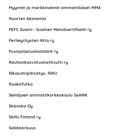
Myynnin ja markkinoinnin ammattilaiset MMA
Nuorten Akatemia
PEFC Suomi - Suomen Metsäsertifiointi ry
Perheyritysten liitto ry
Puunjalostusinsinöörit ry
Rauhankasvatusinstituutti ry
Rikosuhripäivistys, RIKU
RuokaTutka
Seinäjoen ammattikorkeakoulu SeAMK
Skanska Oy
Skills Finland ry
Solidaarisuus