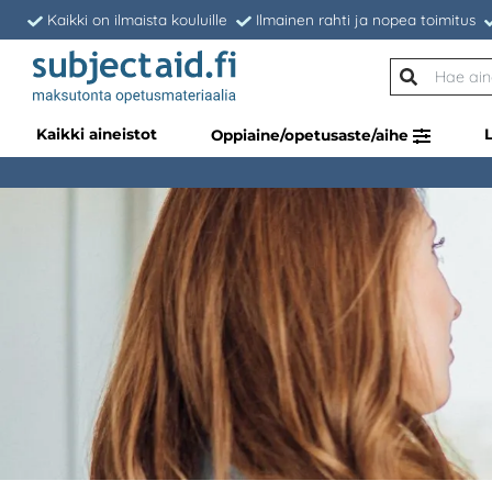
Kaikki on ilmaista kouluille
Ilmainen rahti ja nopea toimitus
Kaikki aineistot
Oppiaine/opetusaste/aihe