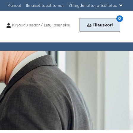
Kahoot
Ilmaiset tapahtumat
Yhteydenotto ja lisätietoa
0
Kirjaudu sisään/ Liity jäseneksi
Tilauskori
Kirjaudu
sisään/
Liity
jäseneksi