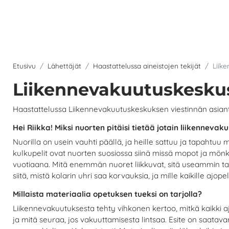
Etusivu
Lähettäjät
Haastattelussa aineistojen tekijät
Liik
Liikennevakuutuskesku
Haastattelussa Liikennevakuutuskeskuksen viestinnän asian
Hei Riikka! Miksi nuorten pitäisi tietää jotain liikenneva
Nuorilla on usein vauhti päällä, ja heille sattuu ja tapahtu
kulkupelit ovat nuorten suosiossa siinä missä mopot ja mönkkä
vuotiaana. Mitä enemmän nuoret liikkuvat, sitä useammin tapa
siitä, mistä kolarin uhri saa korvauksia, ja mille kaikille ajop
Millaista materiaalia opetuksen tueksi on tarjolla?
Liikennevakuutuksesta tehty vihkonen kertoo, mitkä kaikki a
ja mitä seuraa, jos vakuuttamisesta lintsaa. Esite on saata