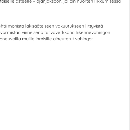
toiselle asteelle – ajanjaksoon, jolloin nuorten liikkumisessa
tii monista lakisääteiseen vakuutukseen liittyvistä
ja varmistaa viimeisenä turvaverkkona liikennevahingon
euvoilla muille ihmisille aiheutetut vahingot.