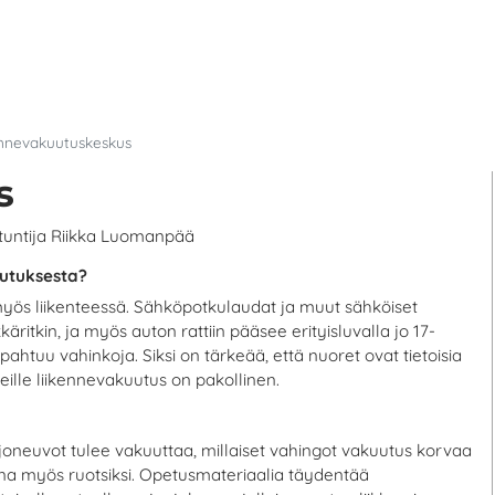
ennevakuutuskeskus
s
tuntija Riikka Luomanpää
kuutuksesta?
u myös liikenteessä. Sähköpotkulaudat ja muut sähköiset
ritkin, ja myös auton rattiin pääsee erityisluvalla jo 17-
htuu vahinkoja. Siksi on tärkeää, että nuoret ovat tietoisia
eleille liikennevakuutus on pakollinen.
joneuvot tulee vakuuttaa, millaiset vahingot vakuutus korvaa
vana myös ruotsiksi. Opetusmateriaalia täydentää