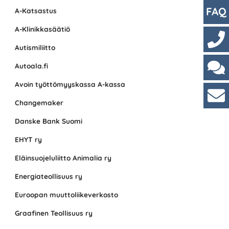
FAQ
A-Katsastus
A-Klinikkasäätiö
Autismiliitto
Yhte
Autoala.fi
Avoin työttömyyskassa A-kassa
Cha
Changemaker
Asi
Danske Bank Suomi
EHYT ry
Eläinsuojeluliitto Animalia ry
Energiateollisuus ry
Euroopan muuttoliikeverkosto
Graafinen Teollisuus ry