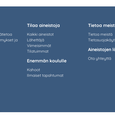
Tilaa aineistoja
Tietoa meis
ätietoa
Kaikki aineistot
Tietoa meistä
ymykset ja
Lähettäjä
Tietosuojakäy
Viimeisimmät
Aineistojen l
Tilatuimmat
Ota yhteyttä
Enemmän koululle
Kahoot
Ilmaiset tapahtumat