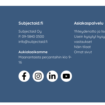
Subjectaid.fi
Asiakaspalvelu
Subjectaid Oy
Yhteydenotto ja lis
P. 09-5840 0500
Usein kysytyt kys
info@subjectaid.fi
vastaukset
Näin tilaat
Aukioloaikamme
Omat sivut
Maanantaista perjantaihin klo 9-
16
facebook
instagram
linkedin
youtube