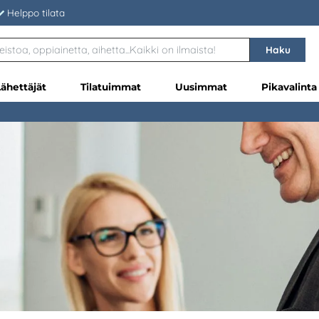
Helppo tilata
Haku
Lähettäjät
Tilatuimmat
Uusimmat
Pikavalinta