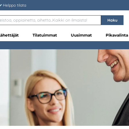
Helppo tilata
Haku
Lähettäjät
Tilatuimmat
Uusimmat
Pikavalinta