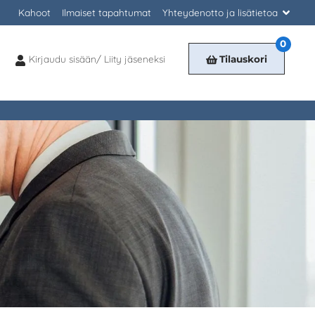
Kahoot
Ilmaiset tapahtumat
Yhteydenotto ja lisätietoa
0
Kirjaudu sisään/ Liity jäseneksi
Tilauskori
Kirjaudu
sisään/
Liity
jäseneksi