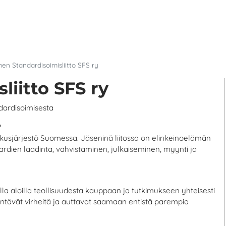
en Standardisoimisliitto SFS ry
iitto SFS ry
ndardisoimisesta
?
skusjärjestö Suomessa. Jäseninä liitossa on elinkeinoelämän
ardien laadinta, vahvistaminen, julkaiseminen, myynti ja
la aloilla teollisuudesta kauppaan ja tutkimukseen yhteisesti
entävät virheitä ja auttavat saamaan entistä parempia