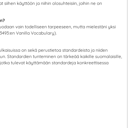
siihen käyttöön ja niihin olosuhteisiin, joihin ne on
in?
luodaan vain todelliseen tarpeeseen, mutta mielestäni yksi
3493:en Vanilla Vocabulary).
ulkaisuissa on sekä perustietoa standardeista ja niiden
n. Standardien tunteminen on tärkeää kaikille suomalaisille,
lle, jotka tulevat käyttämään standardeja konkreettisessa