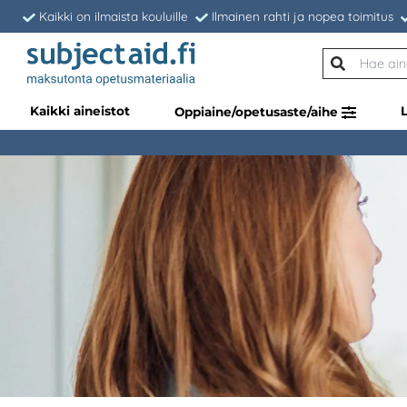
Kaikki on ilmaista kouluille
Ilmainen rahti ja nopea toimitus
Kaikki aineistot
Oppiaine/opetusaste/aihe