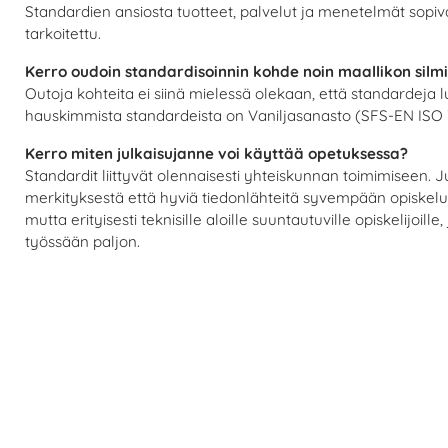
Standardien ansiosta tuotteet, palvelut ja menetelmät sopivat 
tarkoitettu.
Kerro oudoin standardisoinnin kohde noin maallikon silm
Outoja kohteita ei siinä mielessä olekaan, että standardeja 
hauskimmista standardeista on Vaniljasanasto (SFS-EN ISO 
Kerro miten julkaisujanne voi käyttää opetuksessa?
Standardit liittyvät olennaisesti yhteiskunnan toimimiseen. J
merkityksestä että hyviä tiedonlähteitä syvempään opiskeluu
mutta erityisesti teknisille aloille suuntautuville opiskelijoi
työssään paljon.