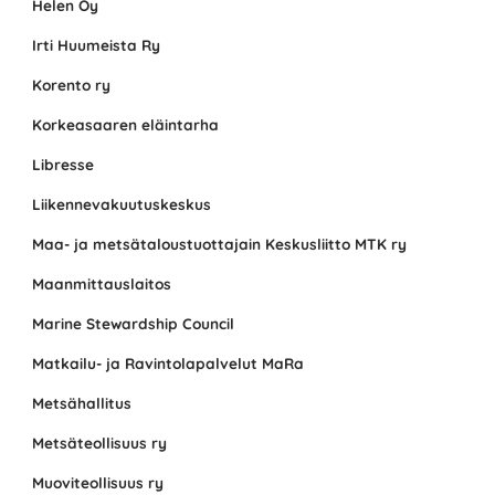
Helen Oy
Irti Huumeista Ry
Korento ry
Korkeasaaren eläintarha
Libresse
Liikennevakuutuskeskus
Maa- ja metsätaloustuottajain Keskusliitto MTK ry
Maanmittauslaitos
Marine Stewardship Council
Matkailu- ja Ravintolapalvelut MaRa
Metsähallitus
Metsäteollisuus ry
Muoviteollisuus ry