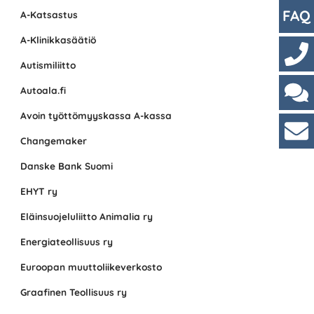
FAQ
A-Katsastus
A-Klinikkasäätiö
Autismiliitto
Yhte
Autoala.fi
Avoin työttömyyskassa A-kassa
Cha
Changemaker
Asi
Danske Bank Suomi
EHYT ry
Eläinsuojeluliitto Animalia ry
Energiateollisuus ry
Euroopan muuttoliikeverkosto
Graafinen Teollisuus ry