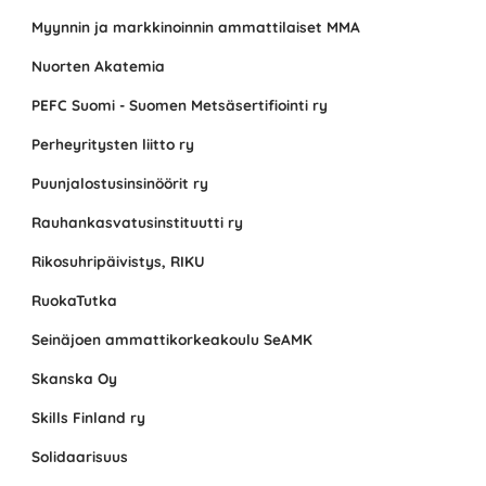
Myynnin ja markkinoinnin ammattilaiset MMA
Nuorten Akatemia
PEFC Suomi - Suomen Metsäsertifiointi ry
Perheyritysten liitto ry
Puunjalostusinsinöörit ry
Rauhankasvatusinstituutti ry
Rikosuhripäivistys, RIKU
RuokaTutka
Seinäjoen ammattikorkeakoulu SeAMK
Skanska Oy
Skills Finland ry
Solidaarisuus