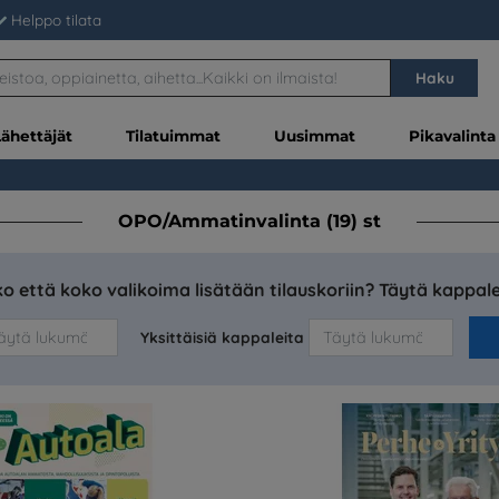
Helppo tilata
Haku
Lähettäjät
Tilatuimmat
Uusimmat
Pikavalinta
OPO/Ammatinvalinta (19) st
o että koko valikoima lisätään tilauskoriin? Täytä kappa
Yksittäisiä kappaleita