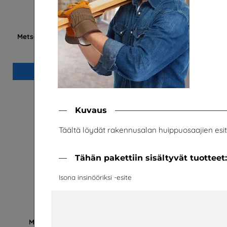
Metsän henki - Metsä yhdistää omiin juuriin
Metsän henki
UPM Metsä
Lisää
Kuvaus
Täältä löydät rakennusalan huippuosaajien esitte
Tähän pakettiin sisältyvät tuotteet
Isona insinööriksi -esite
Mahdollisuuksien ala - Tehtävävihko
Helsin