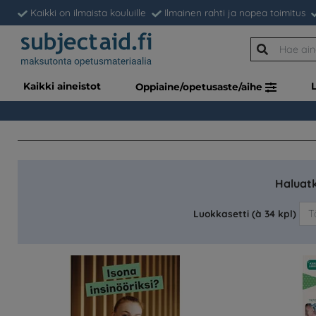
Kaikki on ilmaista kouluille
Ilmainen rahti ja nopea toimitus
Kaikki aineistot
Oppiaine/opetusaste/aihe
Haluatk
Luokkasetti (à 34 kpl)