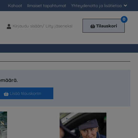
Kahoot
Ilmaiset tapahtumat
Yhteydenotto ja lisätietoa
0
Kirjaudu sisään/ Liity jäseneksi
Tilauskori
Kirjaudu
sisään/
Liity
jäseneksi
lemäärä.
Lisää tilauskoriin