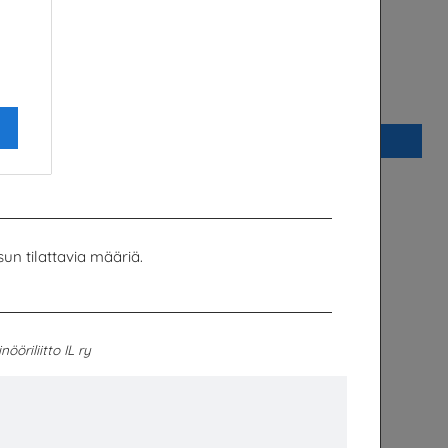
ekniikan
PIKAVALINTA OPO
e
PIKAVALINTA – useita eri lähettäjiä
Lisää
sun tilattavia määriä.
inööriliitto IL ry
liopistossa? -
PIKAVALINTA Ruotsinkieliset