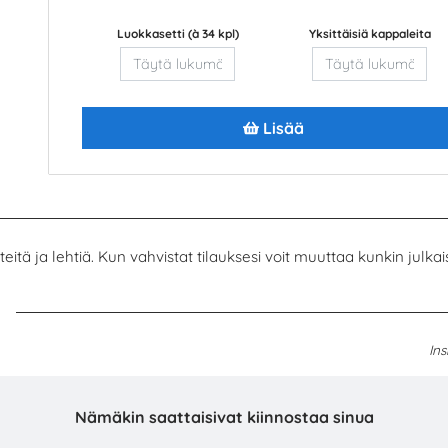
Luokkasetti (à 34 kpl)
Yksittäisiä kappaleita
 - Metsän tulevaisuuden tekijät
Aalto-yliopiston Kemian t
korkeakoulu -esit
UPM Metsä
Aalto-yliopisto
Lisää
Lisää
Lisää
itä ja lehtiä. Kun vahvistat tilauksesi voit muuttaa kunkin julkai
:
Ins
Nämäkin saattaisivat kiinnostaa sinua
gin yliopiston maatalous
Mitä voit opiskella Helsingin y