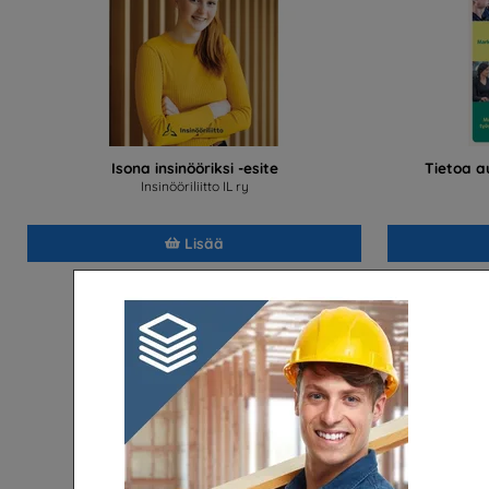
Isona insinööriksi -esite
Tietoa 
Insinööriliitto IL ry
Lisää