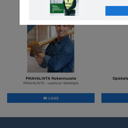
PIKAVALINTA Rakennusala
Opiskele
PIKAVALINTA – useita eri lähettäjiä
Lisää