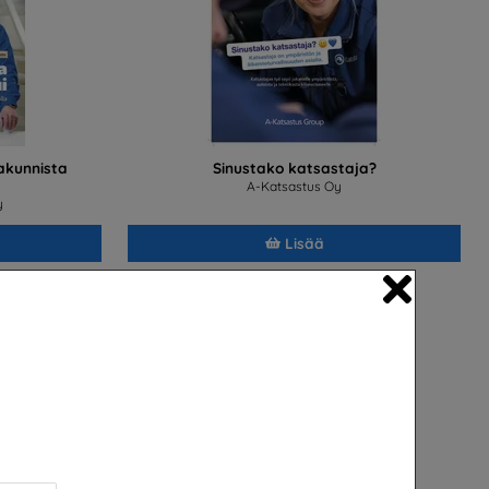
akunnista
Sinustako katsastaja?
A-Katsastus Oy
y
Lisää
Close