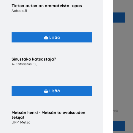
PIKAVALINTA – useita eri lähettäjiä
Tietoa autoalan ammateista -opas
Autoala.fi
Lisää
Lisää
Sinustako katsastaja?
A-Katsastus Oy
Lisää
lsingfors
Hitsausalan tulevaisuus -esite
Suomen Hitsausteknillinen Yhdistys - Finlands
Metsän henki - Metsän tulevaisuuden
Svetstekniska Förening ry
tekijät
UPM Metsä
Lisää