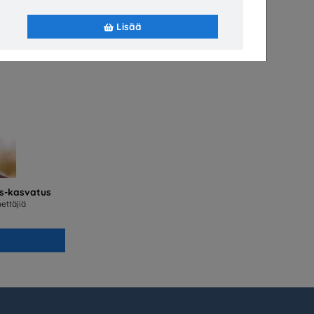
Lisää
s-kasvatus
ettäjiä