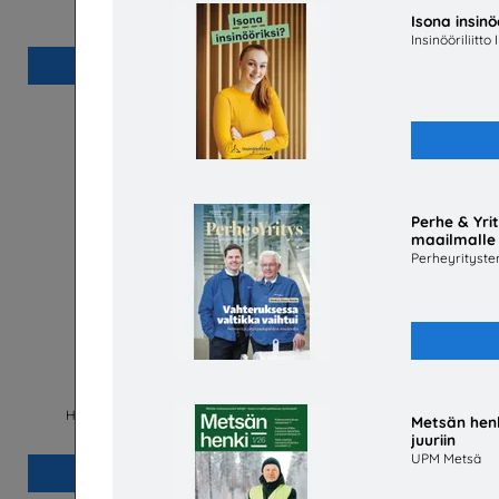
Matkailu- ja Ravintolapalvelut MaRa ry
Isona insinö
Insinööriliitto 
Lisää
Perhe & Yri
maailmalle
Perheyritysten 
Humakin hakijan opas 2026
Töihin t
Humanistinen ammattikorkeakoulu Humak
Metsän henk
juuriin
UPM Metsä
Lisää