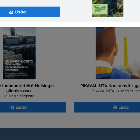
Lisää
 luonnontieteitä Helsingin
PIKAVALINTA Kansainvälisyy
yliopistossa
PIKAVALINTA – useita eri läh
Helsingin Yliopisto
Lisää
Lisää