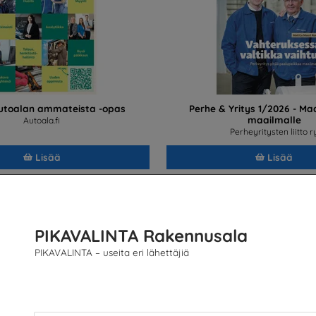
autoalan ammateista -opas
Perhe & Yritys 1/2026 - Ma
maailmalle
Autoala.fi
Perheyritysten liitto r
Lisää
Lisää
PIKAVALINTA Rakennusala
PIKAVALINTA – useita eri lähettäjiä