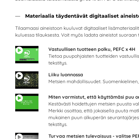
Materiaalia täydentävät digitaaliset aineist
 - Metsä yhdistää omiin juuriin
Everything circulat
UPM Metsä
Suomen Palautuspakkau
Tilaamaasi aineistoon kuuluvat digitaaliset lisämateriaalit
Lisää
Lisää
kuluessa tilauksesta. Voit myös ladata aineistot suoraan t
Vastuullisen tuotteen polku, PEFC x 4H
Tietoa puupohjaisten tuotteiden vastuull
tekstitys.
Liiku luonnossa
Metsien mahdollisuudet. Suomenkielinen, 
Miten varmistut, että käyttämäsi puu o
Kestävästi hoidettujen metsien puusta va
Merkki osoittaa, että jokaisella puuta mat
mukainen puun alkuperän seurantajärjest
tekstitys.
suuksien ala - Tehtävävihko
Helsingin yliopiston ma
- ja Ravintolapalvelut MaRa ry
Helsingin Yliopisto
Turvaa metsien tulevaisuus - valitse PE