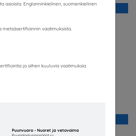
a asioista. Englanninkielinen, suomenkielinen
Lisää
a metsäsertifioinnin vaatimuksista.
ertifiointia ja siihen kuuluvia vaatimuksia.
re
Puunvuoro - Yhteistyöllä vauhtia
innovaatioihin
s OY
Puunjalostusinsinöörit ry
Lisää
Puunvuoro - Nuoret ja vetovoima
Puunjalostusinsinöörit ry