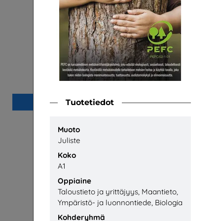
Palpan yleisesite - Kaikki kiertää
Puunvuo
Suomen Palautuspakkaus OY
P
Tuotetiedot
Lisää
Muoto
Juliste
Koko
A1
Oppiaine
Taloustieto ja yrittäjyys, Maantieto,
Ympäristö- ja luonnontiede, Biologia
Kohderyhmä