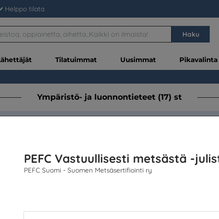
Helppo tilata
Haku
Lähettäjät
Tilatuimmat
Uusimmat
Pikavalinta
Ympäristö- ja luonnontieteet (17) st
o että koko valikoima lisätään tilauskoriin? Täytä kappa
Yksittäisiä kappaleita
PEFC Vastuullisesti metsästä -julis
PEFC Suomi - Suomen Metsäsertifiointi ry