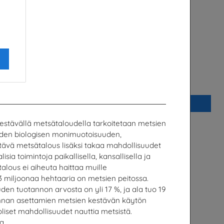
Palauta tulevaisuuteen
s OY
Suomen Palautuspakkaus OY
Lisää
Kestävällä metsätaloudella tarkoitetaan metsien
niiden biologisen monimuotoisuuden,
tävä metsätalous lisäksi takaa mahdollisuudet
isia toimintoja paikallisella, kansallisella ja
talous ei aiheuta haittaa muille
 miljoonaa hehtaaria on metsien peitossa.
n tuotannon arvosta on yli 17 %, ja ala tuo 19
kunnan asettamien metsien kestävän käytön
oliset mahdollisuudet nauttia metsistä.
a.