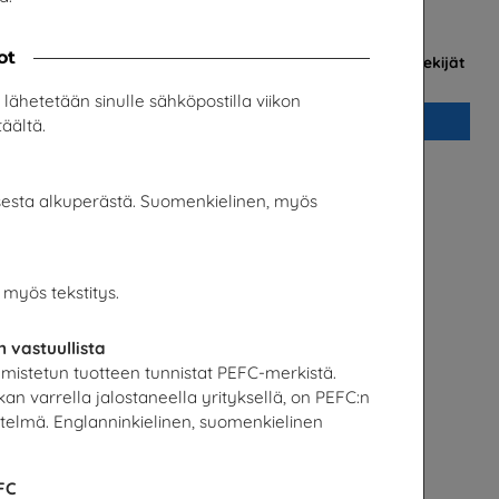
ot
es
Metsän henki - Metsän tulevaisuuden tekijät
s OY
UPM Metsä
 lähetetään sinulle sähköpostilla viikon
Lisää
äältä.
isesta alkuperästä. Suomenkielinen, myös
myös tekstitys.
n vastuullista
lmistetun tuotteen tunnistat PEFC-merkistä.
kan varrella jalostaneella yrityksellä, on PEFC:n
elmä. Englanninkielinen, suomenkielinen
atalous
PIKAVALINTA Ruotsinkieliset
PIKAVALINTA – useita eri lähettäjiä
FC