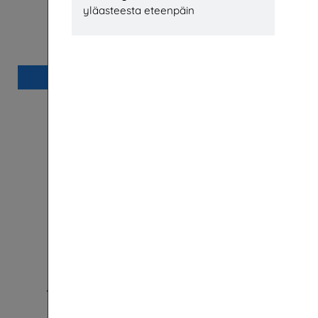
yläasteesta eteenpäin
Puunvuoro 1/2026
Metsän henki
Puunjalostusinsinöörit ry
Lisää
Aalto-yliopiston Kemian tekniikan
Mahdolli
korkeakoulu -esite
Matkailu
Aalto-yliopisto