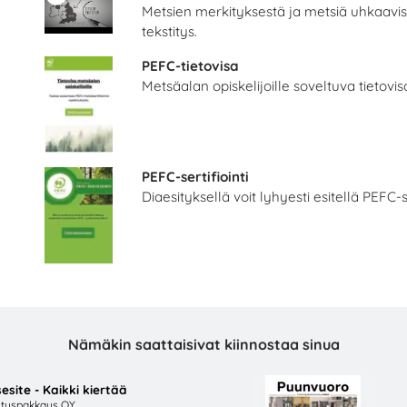
Metsien merkityksestä ja metsiä uhkaavist
Lisää
Lisää
tekstitys.
PEFC-tietovisa
Metsäalan opiskelijoille soveltuva tietovis
PEFC-sertifiointi
Diaesityksellä voit lyhyesti esitellä PEFC-s
PIKAVALINTA Metsä
Return to the Futu
LINTA – useita eri lähettäjiä
Suomen Palautuspakkau
Nämäkin saattaisivat kiinnostaa sinua
Lisää
Lisää
esite - Kaikki kiertää
tuspakkaus OY