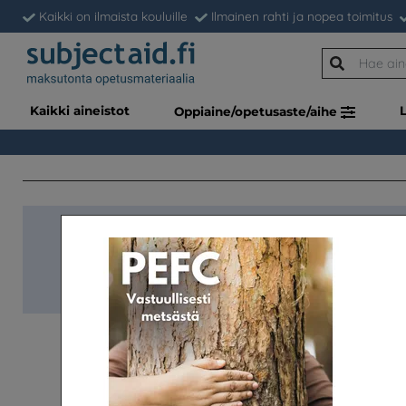
Kaikki on ilmaista kouluille
Ilmainen rahti ja nopea toimitus
Kaikki aineistot
Oppiaine/opetusaste/aihe
Haluatk
Luokkasetti (à 34 kpl)