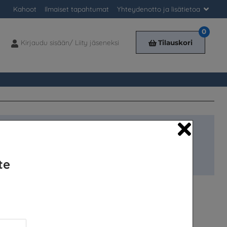
Kahoot
Ilmaiset tapahtumat
Yhteydenotto ja lisätietoa
0
Kirjaudu sisään/ Liity jäseneksi
Tilauskori
Kirjaudu
sisään/
Liity
jäseneksi
lemäärä.
Close
Lisää tilauskoriin
te