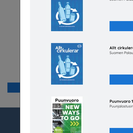
Allt cirkule
Suomen Palau
Returnera till framtiden
Suomen Palautuspakkaus OY
Lisää
Puunvuoro 
Puunjalostusin
Subjectaid.fi
Asiakaspalvelu