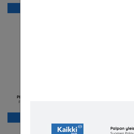
Lisää
PEFC Vastuullisesti metsästä -juliste
PEFC Suomi - Suomen Metsäsertifiointi ry
PIKAVA
Lisää
Palpan yleis
Suomen Palau