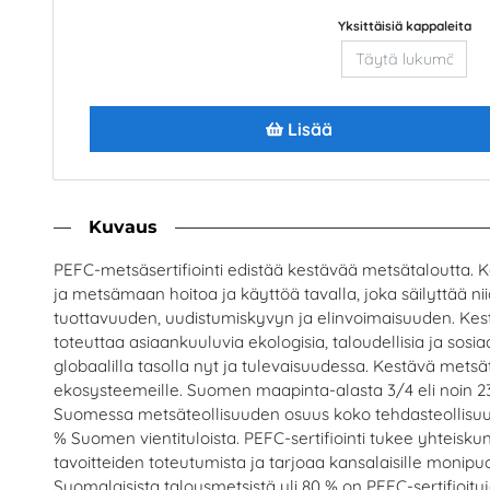
Yksittäisiä kappaleita
Lisää
ro - Nuoret ja vetovoima
Allt cirkulerar
uunjalostusinsinöörit ry
Suomen Palautuspakkau
Kuvaus
Lisää
Lisää
PEFC-metsäsertifiointi edistää kestävää metsätaloutta. 
ja metsämaan hoitoa ja käyttöä tavalla, joka säilyttää 
tuottavuuden, uudistumiskyvyn ja elinvoimaisuuden. Kes
toteuttaa asiaankuuluvia ekologisia, taloudellisia ja sosiaal
globaalilla tasolla nyt ja tulevaisuudessa. Kestävä metsä
ekosysteemeille. Suomen maapinta-alasta 3/4 eli noin 23
Suomessa metsäteollisuuden osuus koko tehdasteollisuude
% Suomen vientituloista. PEFC-sertifiointi tukee yhteis
tavoitteiden toteutumista ja tarjoaa kansalaisille monipu
Suomalaisista talousmetsistä yli 80 % on PEFC-sertifioituj