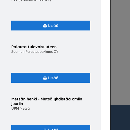
Lisää
Palauta tulevaisuuteen
Suomen Palautuspakkaus OY
Lisää
Metsän henki - Metsä yhdistää omiin
juuriin
UPM Metsä
tä
subjectaid.fi
Lisää