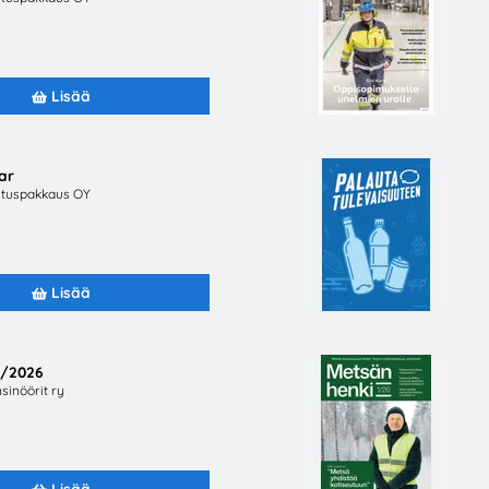
Lisää
rar
tuspakkaus OY
Lisää
1/2026
sinöörit ry
Tilaa aineistoja
Tietoa meis
Lisää