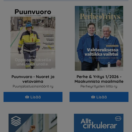
Puunvuoro - Nuoret ja
Perhe & Yritys 1/2026 -
vetovoima
Maakunnista maailmalle
Puunjalostusinsinöörit ry
Perheyritysten liitto ry
Lisää
Lisää