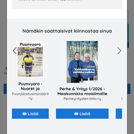
Nämäkin saattaisivat kiinnostaa sinua
Previous
Next
Humakin hakijan opas 2026
Tietoa lakisääteisestä
liikennevakuutuksesta
Humanistinen ammattikorkeakoulu
Humak
Liikennevakuutuskeskus
Puunvuoro -
Nuoret ja
Lisää
Perhe & Yritys 1/2026 -
Lisää
PI
vetovoima
Maakunnista maailmalle
Yht
Puunjalostusinsinöörit
ry
Perheyritysten liitto ry
PIKAVAL
Lisää
Lisää