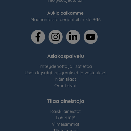
info@subjectaid.fi
Aukioloaikamme
Maanantaista perjantaihin klo 9-16
facebook
instagram
linkedin
youtube
Asiakaspalvelu
Yhteydenotto ja lisätietoa
Usein kysytyt kysymykset ja vastaukset
Näin tilaat
Omat sivut
Tilaa aineistoja
Kaikki aineistot
Lähettäjä
Viimeisimmät
Tilatuimmat