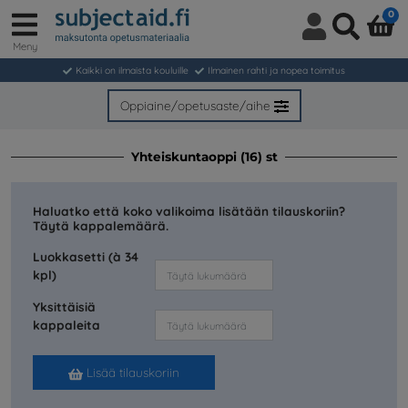
0
Meny
Kirjaudu
Haku
sisään/
Kaikki on ilmaista kouluille
Ilmainen rahti ja nopea toimitus
Liity
jäseneksi
Oppiaine/opetusaste/aihe
Yhteiskuntaoppi (16) st
Haluatko että koko valikoima lisätään tilauskoriin?
Täytä kappalemäärä.
Luokkasetti (à 34
kpl)
Yksittäisiä
kappaleita
Lisää tilauskoriin