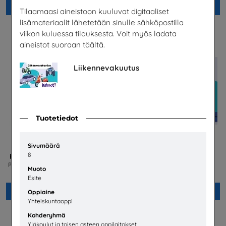
Lisää
Lisää
Tilaamaasi aineistoon kuuluvat digitaaliset
lisämateriaalit lähetetään sinulle sähköpostilla
viikon kuluessa tilauksesta. Voit myös ladata
aineistot suoraan täältä.
Liikennevakuutus
Tuotetiedot
Sivumäärä
8
PIKAVALINTA Ruotsinkieliset
Information om
trafikförsäkring
PIKAVALINTA – useita eri lähettäjiä
Muoto
Liikennevakuutuskeskus
Esite
Lisää
Lisää
Oppiaine
Yhteiskuntaoppi
Kohderyhmä
Yläkoulut ja toisen asteen oppilaitokset