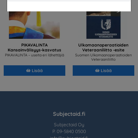
PIKAVALINTA
Ulkomaanoperaatioiden
Kansainvälisyys-kasvatus
Veteraaniliitto -esite
PIKAVALINTA – useita eri lähettäjiä
Suomen Ulkomaanoperaatioiden
Veteraaniliitto
Lisää
Lisää
Subjectaid.fi
Subjectaid Oy
P. 09-5840 0500