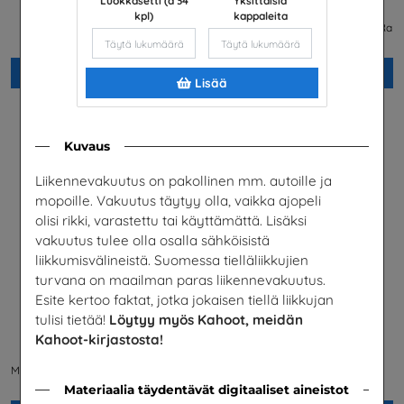
Luokkasetti (à 34
Yksittäisiä
selkokielinen esite
Suomen Palautuspakkaus OY
kpl)
kappaleita
Matkailu- ja Ravintolapalvelut MaRa
ry
Lisää
Lisää
Lisää
Kuvaus
Liikennevakuutus on pakollinen mm. autoille ja
mopoille. Vakuutus täytyy olla, vaikka ajopeli
olisi rikki, varastettu tai käyttämättä. Lisäksi
vakuutus tulee olla osalla sähköisistä
liikkumisvälineistä. Suomessa tielläliikkujien
turvana on maailman paras liikennevakuutus.
Esite kertoo faktat, jotka jokaisen tiellä liikkujan
tulisi tietää!
Löytyy myös Kahoot, meidän
Kahoot-kirjastosta!
Mahdollisuuksien ala -
Viimeinen pisara
Tehtävävihko
Solidaarisuus
Matkailu- ja Ravintolapalvelut MaRa
ry
Materiaalia täydentävät digitaaliset aineistot