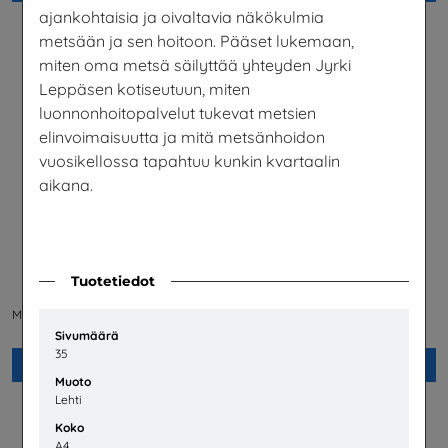
ajankohtaisia ja oivaltavia näkökulmia
metsään ja sen hoitoon. Pääset lukemaan,
miten
oma
metsä säilyttää yhteyden Jyrki
Leppäsen kotiseutuun, miten
luonnonhoitopalvelut tukevat metsien
elinvoimaisuutta ja mitä metsänhoidon
vuosikellossa tapahtuu kunkin kvartaalin
aikana.
Mahdollisuuksien ala -
Tuotetiedot
Helsingin yliopiston
Tehtävävihko
maatalous
Matkailu- ja Ravintolapalvelut MaRa
Helsingin Yliopisto
ry
Sivumäärä
35
Lisää
Lisää
Muoto
Lehti
Koko
A4