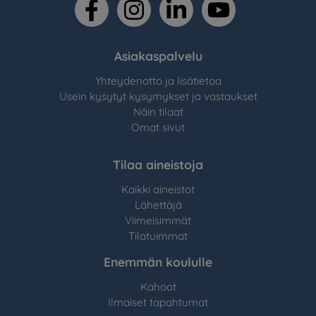
facebook
instagram
linkedin
youtube
Asiakaspalvelu
Yhteydenotto ja lisätietoa
Usein kysytyt kysymykset ja vastaukset
Näin tilaat
Omat sivut
Tilaa aineistoja
Kaikki aineistot
Lähettäjä
Viimeisimmät
Tilatuimmat
Enemmän koululle
Kahoot
Ilmaiset tapahtumat