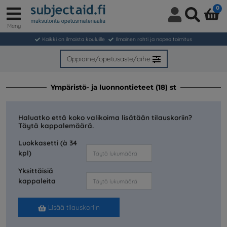
0
Meny
Kirjaudu
Haku
sisään/
Kaikki on ilmaista kouluille
Ilmainen rahti ja nopea toimitus
Liity
jäseneksi
Oppiaine/opetusaste/aihe
Ympäristö- ja luonnontieteet (18) st
Haluatko että koko valikoima lisätään tilauskoriin?
Täytä kappalemäärä.
Luokkasetti (à 34
kpl)
Yksittäisiä
kappaleita
Lisää tilauskoriin