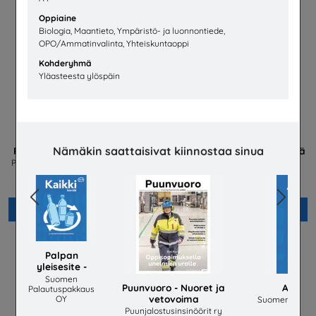
Oppiaine
Biologia, Maantieto, Ympäristö- ja luonnontiede,
OPO/Ammatinvalinta, Yhteiskuntaoppi
Kohderyhmä
Yläasteesta ylöspäin
Nämäkin saattaisivat kiinnostaa sinua
PIKAVALINTA Ruotsinkieliset
PEFC Vastuullisesti metsästä
-juliste
PIKAVALINTA – useita eri lähettäjiä
PEFC Suomi - Suomen
Metsäsertifiointi ry
Previous
Next
Lisää
Lisää
Palpan
yleisesite -
Kaikki kiertää
Suomen
Puunvuoro - Nuoret ja
Allt ci
Palautuspakkaus
vetovoima
OY
Suomen Palau
Puunjalostusinsinöörit ry