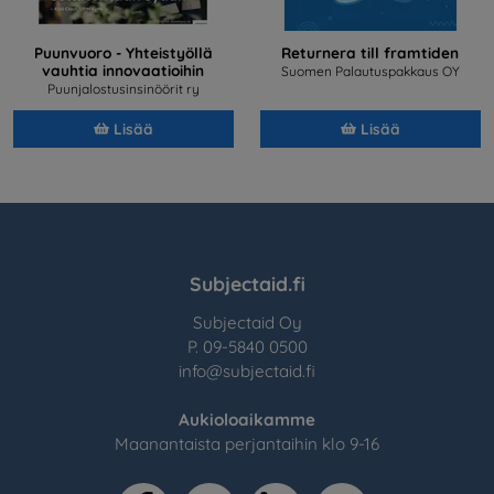
Puunvuoro - Yhteistyöllä
Returnera till framtiden
vauhtia innovaatioihin
Suomen Palautuspakkaus OY
Puunjalostusinsinöörit ry
Lisää
Lisää
Subjectaid.fi
Subjectaid Oy
P. 09-5840 0500
info@subjectaid.fi
Aukioloaikamme
Maanantaista perjantaihin klo 9-16