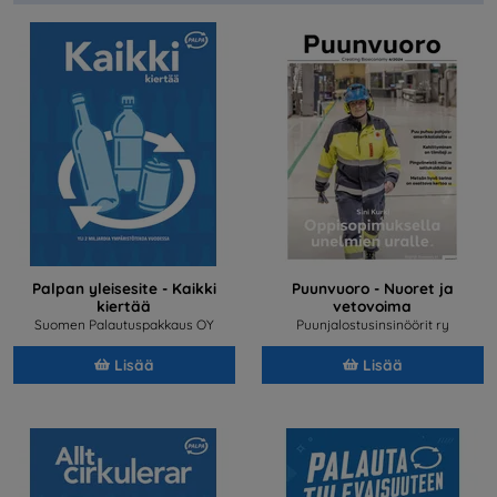
Palpan yleisesite - Kaikki
Puunvuoro - Nuoret ja
kiertää
vetovoima
Suomen Palautuspakkaus OY
Puunjalostusinsinöörit ry
Lisää
Lisää