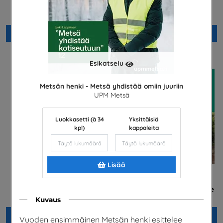
vanhemmille
Suomen Palautuspakkaus OY
Telia Finland Oyj
Lisää
Lisää
Esikatselu
Metsän henki - Metsä yhdistää omiin juuriin
UPM Metsä
Luokkasetti (à 34
Yksittäisiä
kpl)
kappaleita
Lisää
Metsän henki - Metsän
Aalto-yliopiston Kemian
tulevaisuuden tekijät
tekniikan korkeakoulu -esite
UPM Metsä
Aalto-yliopisto
Kuvaus
Lisää
Lisää
Vuoden ensimmäinen Metsän henki esittelee